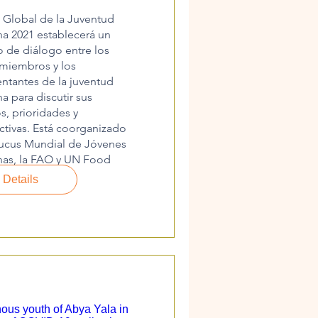
 Global de la Juventud 
a 2021 establecerá un 
 de diálogo entre los 
miembros y los 
ntantes de la juventud 
a para discutir sus 
s, prioridades y 
tivas. Está coorganizado 
ucus Mundial de Jóvenes 
nas, la FAO y UN Food 
s Champions. 
Details
ous youth of Abya Yala in