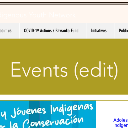
digenous
Youth Network
bout us
COVID-19 Actions / Pawanka Fund
Initiatives
Publi
Events (edit)
Adoles
Indígen