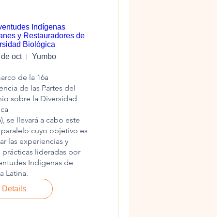
ventudes Indígenas
anes y Restauradores de
rsidad Biológica
 de oct
Yumbo
arco de la 16a 
ncia de las Partes del 
o sobre la Diversidad 
ca

, se llevará a cabo este 
paralelo cuyo objetivo es 
zar las experiencias y

prácticas lideradas por 
entudes Indígenas de 
 Latina.
Details