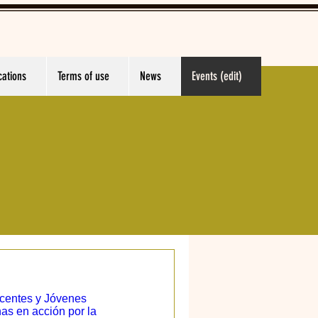
cations
Terms of use
News
Events (edit)
centes y Jóvenes
as en acción por la