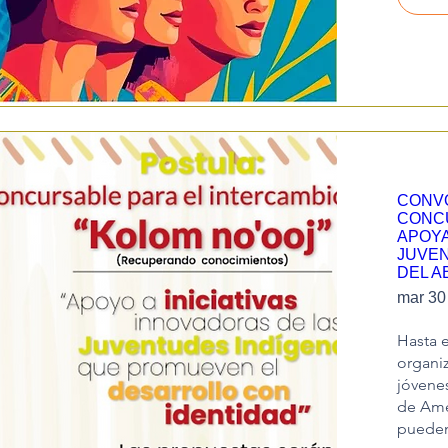
CONV
CONC
APOYA
JUVEN
DEL A
mar 30
Hasta e
organiz
jóvenes
de Amér
pueden 