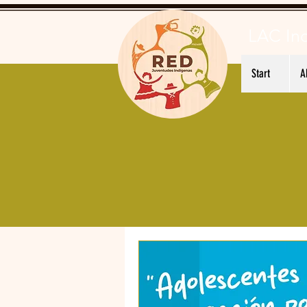
LAC In
Start
A