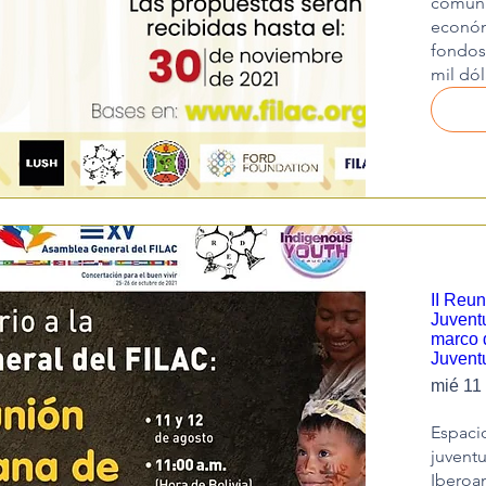
comunit
económ
fondos 
mil dól
II Reun
Juvent
marco d
Juvent
mié 11
Espacio
juventu
Iberoam