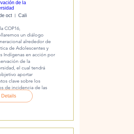
vación de la
ersidad
de oct
Cali
la COP16, 
llaremos un diálogo 
neracional alrededor de 
tica de Adolescentes y 
 Indígenas en acción por 
ervación de la 
rsidad, el cual tendrá 
jetivo aportar 
os clave sobre los 
s de incidencia de las 
udes Indígenas. 
Details