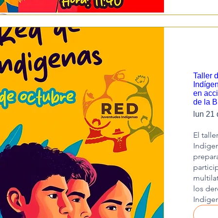
Taller 
Indíge
en acc
de la B
lun 21 
El tall
Indígen
prepara
partici
multila
los der
Indíge